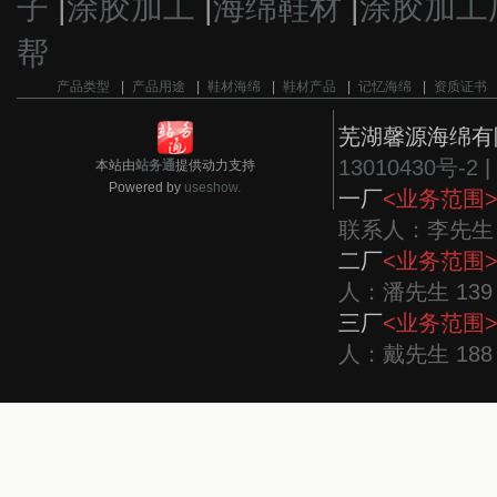
子
|
涂胶加工
|
海绵鞋材
|
涂胶加工
帮
产品类型
|
产品用途
|
鞋材海绵
|
鞋材产品
|
记忆海绵
|
资质证书
芜湖馨源海绵有
13010430号-2
|
本站由
站务通
提供动力支持
Powered by
useshow.
一厂
<业务范围
联系人：李先生 13
二厂
<业务范围
人：潘先生 139 
三厂
<业务范围
人：戴先生 188 5