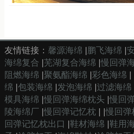
友情链接：
馨源海绵
|
鹏飞海绵
|
海绵复合
|
芜湖复合海绵
|
慢回弹
阻燃海绵
|
聚氨酯海绵
|
彩色海绵
|
绵
|
包装海绵
|
发泡海绵
|
过滤海绵
模具海绵
|
慢回弹海绵枕头
|
慢回
陵海绵厂
|
慢回弹记忆枕
|
|
慢回弹
回弹记忆枕出口
|
鞋材海绵
|
鞋用